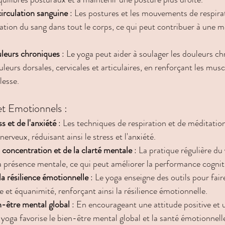
circulation sanguine
 : Les postures et les mouvements de respira
lation du sang dans tout le corps, ce qui peut contribuer à une m
leurs chroniques
 : Le yoga peut aider à soulager les douleurs ch
eurs dorsales, cervicales et articulaires, en renforçant les musc
lesse.
et Emotionnels :
s et de l'anxiété
 : Les techniques de respiration et de méditatio
erveux, réduisant ainsi le stress et l'anxiété.
 concentration et de la clarté mentale
 : La pratique régulière du 
a présence mentale, ce qui peut améliorer la performance cognit
a résilience émotionnelle
 : Le yoga enseigne des outils pour fair
e et équanimité, renforçant ainsi la résilience émotionnelle.
-être mental global
 : En encourageant une attitude positive et
yoga favorise le bien-être mental global et la santé émotionnell