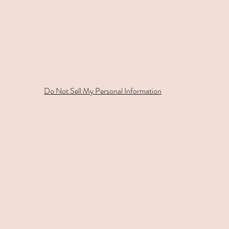
Inscrivez-vous à ma newsletter pour connaître l
Do Not Sell My Personal Information
Yoga
Ateliers
A Propos
Contact
Copyright 2025 © Wellness Ohm-Catherine Domi