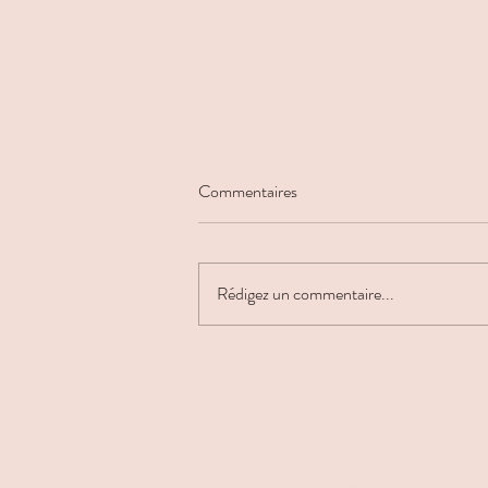
Commentaires
Rédigez un commentaire...
Bain sonore aux Bols tibétains
thérapeutiques ou aux bols en
cristal ?