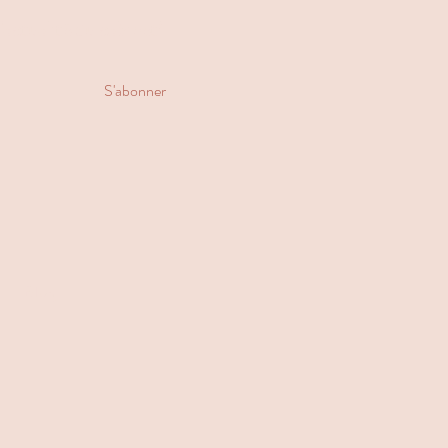
'actualité du cabinet!
S'abonner
Blog