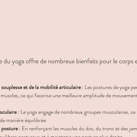
e du yoga offre de nombreux bienfaits pour le corps et 
souplesse et de la mobilité articulaire
 : Les postures de yoga pe
s muscles, ce qui favorise une meilleure amplitude de mouvement
culaire
 : Le yoga engage de nombreux groupes musculaires, ce 
 de manière équilibrée.
a posture
 : En renforçant les muscles du dos, du tronc et des jam
équilibres posturaux et à maintenir une posture plus droite.