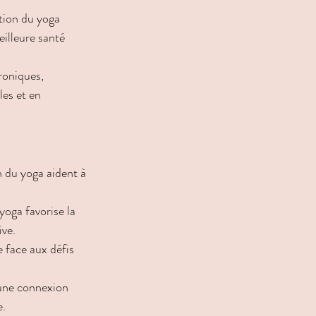
tion du yoga 
eilleure santé 
roniques, 
les et en 
n du yoga aident à 
yoga favorise la 
ive.
e face aux défis 
 une connexion 
e.